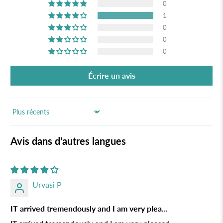
0
1
0
0
0
Écrire un avis
Sort by
Avis dans d'autres langues
Urvasi P
IT arrived tremendously and I am very plea...