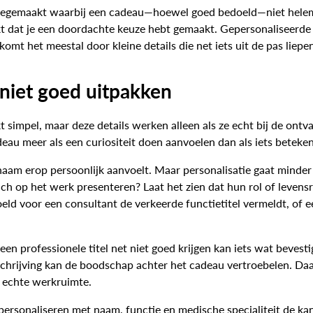
gemaakt waarbij een cadeau—hoewel goed bedoeld—niet helemaal
enkt dat je een doordachte keuze hebt gemaakt. Gepersonaliseerd
komt het meestal door kleine details die net iets uit de pas liepe
 niet goed uitpakken
simpel, maar deze details werken alleen als ze echt bij de ontva
eau meer als een curiositeit doen aanvoelen dan als iets beteken
naam erop persoonlijk aanvoelt. Maar personalisatie gaat minder
ch op het werk presenteren? Laat het zien dat hun rol of levensr
voor een consultant de verkeerde functietitel vermeldt, of een
f een professionele titel net niet goed krijgen kan iets wat beve
schrijving kan de boodschap achter het cadeau vertroebelen. Daa
s echte werkruimte.
rsonaliseren met naam, functie en medische specialiteit de kan