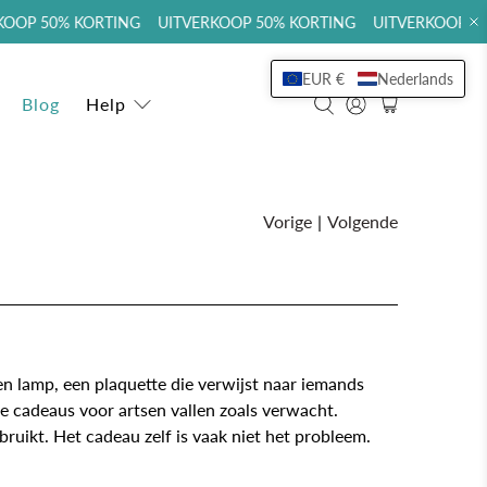
OP 50% KORTING UITVERKOOP 50% KORTING UITVERKOOP 50%
EUR €
Nederlands
Blog
Help
Vorige
|
Volgende
 lamp, een plaquette die verwijst naar iemands
rde cadeaus voor artsen vallen zoals verwacht.
ikt. Het cadeau zelf is vaak niet het probleem.