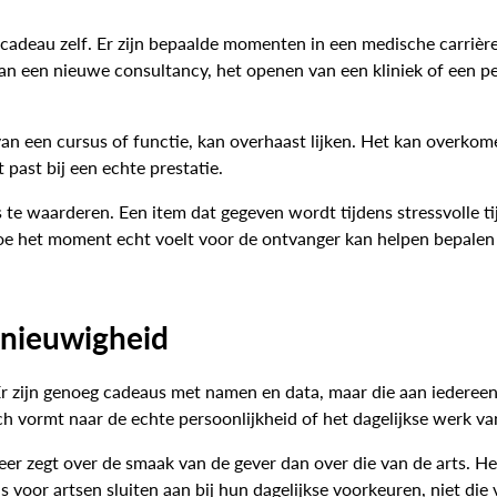
et cadeau zelf. Er zijn bepaalde momenten in een medische carri
n een nieuwe consultancy, het openen van een kliniek of een pen
 van een cursus of functie, kan overhaast lijken. Het kan overkom
past bij een echte prestatie.
s te waarderen. Een item dat gegeven wordt tijdens stressvolle ti
 hoe het moment echt voelt voor de ontvanger kan helpen bepal
 nieuwigheid
. Er zijn genoeg cadeaus met namen en data, maar die aan iedere
h vormt naar de echte persoonlijkheid of het dagelijkse werk va
egt over de smaak van de gever dan over die van de arts. Het is v
voor artsen sluiten aan bij hun dagelijkse voorkeuren, niet die 