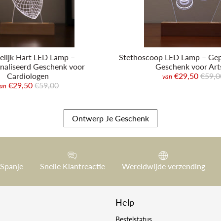
lijk Hart LED Lamp –
Stethoscoop LED Lamp – Gep
naliseerd Geschenk voor
Geschenk voor Art
Cardiologen
€29,50
€59,0
van
€29,50
€59,00
an
Ontwerp Je Geschenk
 Spanje
Snelle Klantreactie
Wereldwijde verzending
Help
Bestelstatus