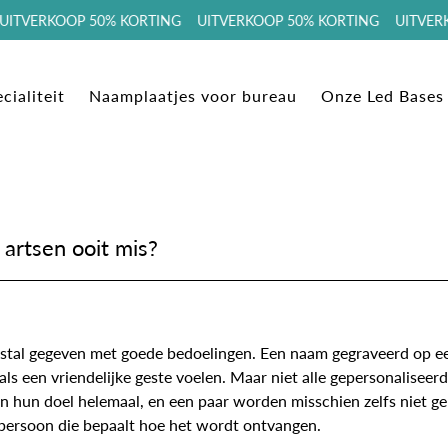
TVERKOOP 50% KORTING UITVERKOOP 50% KORTING UITVERKO
cialiteit
Naamplaatjes voor bureau
Onze Led Bases
artsen ooit mis?
tal gegeven met goede bedoelingen. Een naam gegraveerd op een
 als een vriendelijke geste voelen. Maar niet alle gepersonalisee
n doel helemaal, en een paar worden misschien zelfs niet gebru
de persoon die bepaalt hoe het wordt ontvangen.