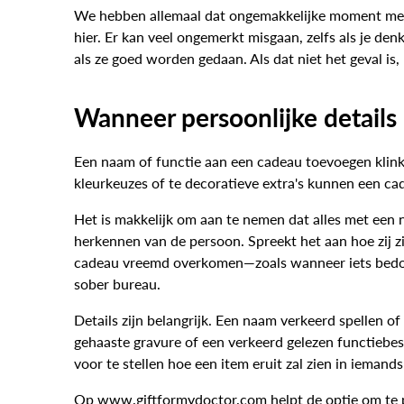
We hebben allemaal dat ongemakkelijke moment mee
hier. Er kan veel ongemerkt misgaan, zelfs als je d
als ze goed worden gedaan. Als dat niet het geval is, 
Wanneer persoonlijke details
Een naam of functie aan een cadeau toevoegen klinkt 
kleurkeuzes of te decoratieve extra's kunnen een cad
Het is makkelijk om aan te nemen dat alles met een 
herkennen van de persoon. Spreekt het aan hoe zij zi
cadeau vreemd overkomen—zoals wanneer iets bedoeld 
sober bureau.
Details zijn belangrijk. Een naam verkeerd spellen o
gehaaste gravure of een verkeerd gelezen functiebe
voor te stellen hoe een item eruit zal zien in iemand
Op www.giftformydoctor.com helpt de optie om te pe