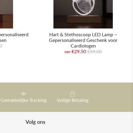
ersonaliseerd
Hart & Stethoscoop LED Lamp –
sen
Gepersonaliseerd Geschenk voor
0
Cardiologen
€29,50
€59,00
van
Gemakkelijke Tracking
Veilige Betaling
Volg ons