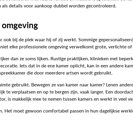
als details voor aankoop dubbel worden gecontroleerd.
e omgeving
r ook bij de plek waar hij of zij werkt. Sommige gepersonaliseer
 niet elke professionele omgeving verwelkomt grote, verlichte o
rijker dan ze soms lijken. Rustige praktijken, klinieken met bepe
ecoratie. Iets dat in de ene kamer oplicht, kan in een andere ka
n spreekkamer die door meerdere artsen wordt gebruikt.
ruimte gebruikt. Bewegen ze van kamer naar kamer? Lenen anderen
ijk te verplaatsen en op te bergen zijn, vaak langer. Een doorda
ctor, is makkelijk mee te nemen tussen kamers en werkt in veel v
zijn. Het moet gewoon comfortabel passen in hun dagelijkse werkl