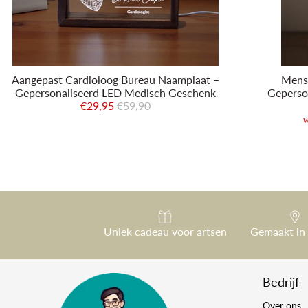
Aangepast Cardioloog Bureau Naamplaat –
Mense
Gepersonaliseerd LED Medisch Geschenk
Geperso
€29,95
€59,90
v
Uniek cadeau voor artsen
Gemaakt in
Bedrijf
Over ons