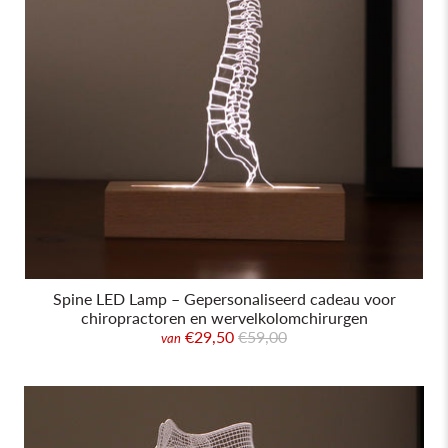
Spine LED Lamp – Gepersonaliseerd cadeau voor
chiropractoren en wervelkolomchirurgen
€29,50
€59,00
van