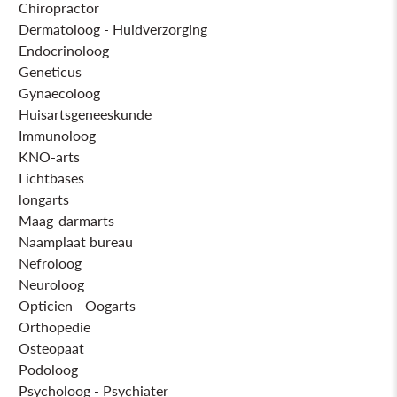
Chiropractor
Dermatoloog - Huidverzorging
Endocrinoloog
Geneticus
Gynaecoloog
Huisartsgeneeskunde
Immunoloog
KNO-arts
Lichtbases
longarts
Maag-darmarts
Naamplaat bureau
Nefroloog
Neuroloog
Opticien - Oogarts
Orthopedie
Osteopaat
Podoloog
Psycholoog - Psychiater