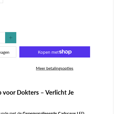
wagen
Meer betalingsopties
voor Dokters – Verlicht Je
kunde met de
Gepersonaliseerde Caduceus LED