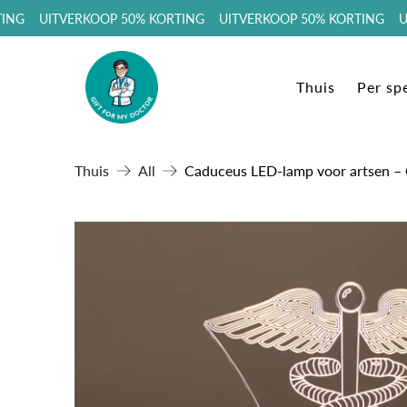
NG UITVERKOOP 50% KORTING UITVERKOOP 50% KORTING UIT
Thuis
Per spe
Thuis
All
Caduceus LED-lamp voor artsen –