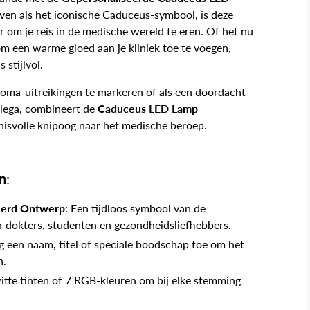
ven als het iconische Caduceus-symbool, is deze
 om je reis in de medische wereld te eren. Of het nu
 om een warme gloed aan je kliniek toe te voegen,
 stijlvol.
loma-uitreikingen te markeren of als een doordacht
llega, combineert de
Caduceus LED Lamp
nisvolle knipoog naar het medische beroep.
n
:
eerd Ontwerp
: Een tijdloos symbool van de
 dokters, studenten en gezondheidsliefhebbers.
g een naam, titel of speciale boodschap toe om het
n.
witte tinten of 7 RGB-kleuren om bij elke stemming