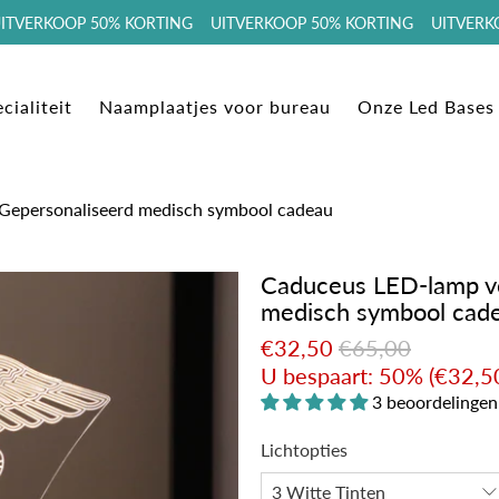
VERKOOP 50% KORTING UITVERKOOP 50% KORTING UITVERKOO
cialiteit
Naamplaatjes voor bureau
Onze Led Bases
 Gepersonaliseerd medisch symbool cadeau
Caduceus LED-lamp vo
medisch symbool cad
€32,50
€65,00
U bespaart: 50% (
€32,5
3 beoordelingen
Lichtopties