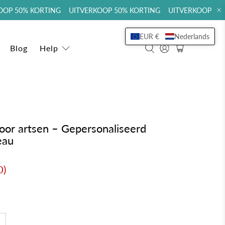
P 50% KORTING UITVERKOOP 50% KORTING UITVERKOOP 50% 
EUR €
Nederlands
Blog
Help
or artsen – Gepersonaliseerd
eau
0
)