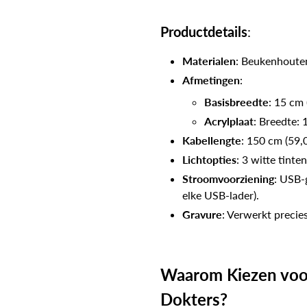
Productdetails
:
Materialen
: Beukenhouten
Afmetingen
:
Basisbreedte
: 15 cm 
Acrylplaat
: Breedte: 
Kabellengte
: 150 cm (59,0
Lichtopties
: 3 witte tinte
Stroomvoorziening
: USB-
elke USB-lader).
Gravure
: Verwerkt precies
Waarom Kiezen voo
Dokters?