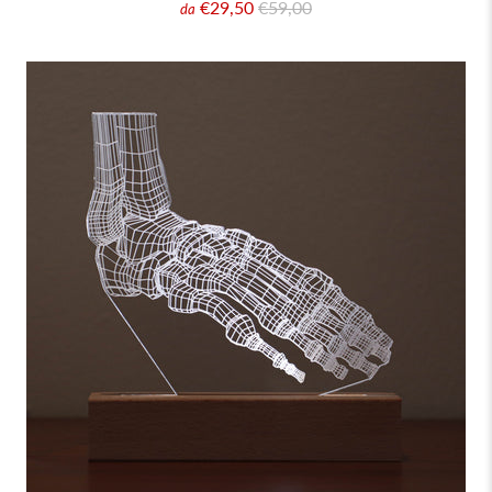
€29,50
€59,00
da