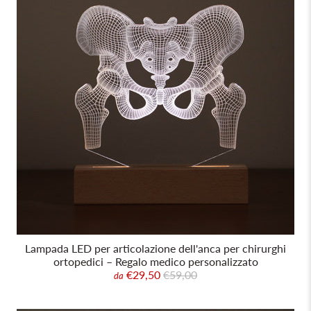
Lampada LED per articolazione dell'anca per chirurghi
ortopedici – Regalo medico personalizzato
€29,50
€59,00
da