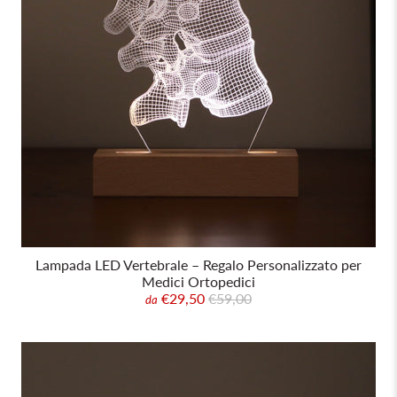
Lampada LED Vertebrale – Regalo Personalizzato per
Medici Ortopedici
€29,50
€59,00
da