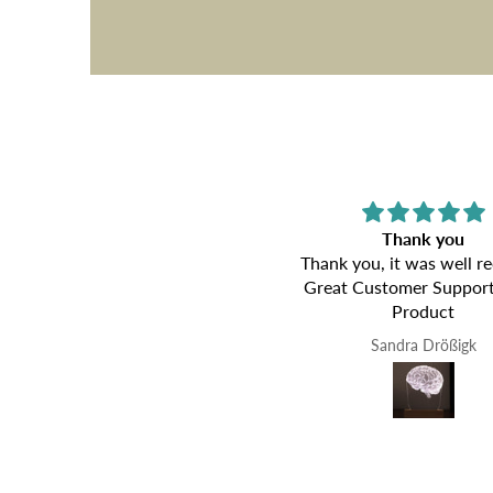
Looks great!
Thank you
Looks great, good gift
Thank you, it was well re
Great Customer Support
Product
Anonymous
Sandra Drößigk