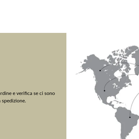
dine e verifica se ci sono
a spedizione.