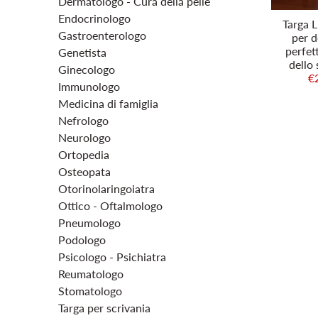
Dermatologo - Cura della pelle
Endocrinologo
Targa 
Gastroenterologo
per d
perfett
Genetista
dello 
Ginecologo
€
Immunologo
Medicina di famiglia
Nefrologo
Neurologo
Ortopedia
Osteopata
Otorinolaringoiatra
Ottico - Oftalmologo
Pneumologo
Podologo
Psicologo - Psichiatra
Reumatologo
Stomatologo
Targa per scrivania