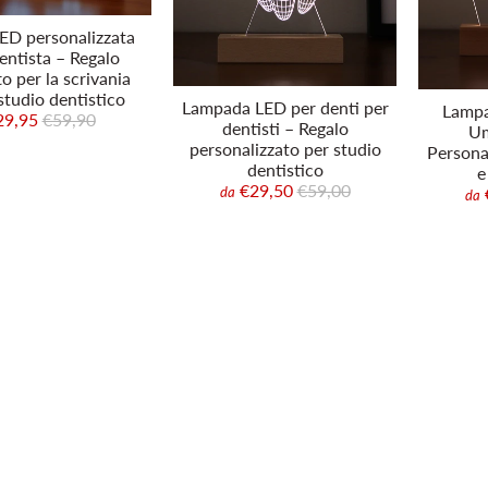
LED personalizzata
entista – Regalo
o per la scrivania
studio dentistico
Lampada LED per denti per
Lampa
29,95
€59,90
dentisti – Regalo
Um
personalizzato per studio
Personal
dentistico
e
€29,50
€59,00
da
da