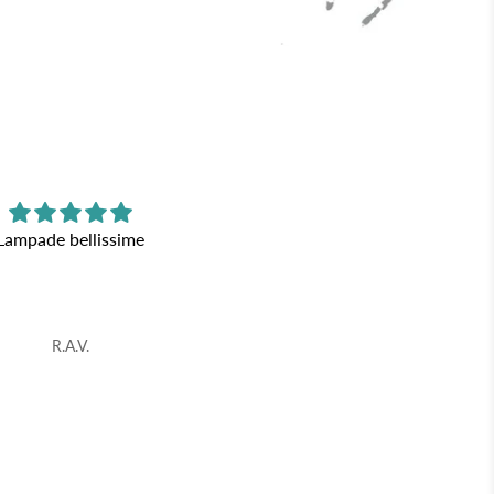
Lampade bellissime
Nice LED lamp! Special
Nice LED lamp! Special gift!
R.A.V.
Anonymous