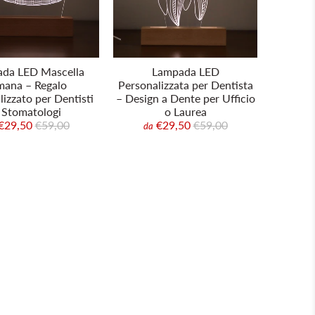
da LED Mascella
Lampada LED
ana – Regalo
Personalizzata per Dentista
izzato per Dentisti
– Design a Dente per Ufficio
 Stomatologi
o Laurea
€29,50
€59,00
€29,50
€59,00
da