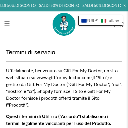
DI 50% DI SCONTO SALDI 50% DI SCONTO SALDI 50% DI SCONTO SA
EUR €
Italiano
Termini di servizio
Ufficialmente, benvenuto su
Gift For My Doctor
, un sito
web situato su www.
giftformydoctor.com
(il "Sito") e
gestito da
Gift For My Doctor
("
Gift For My Doctor
", "noi",
"nostro" e "ci"). Shopify fornisce il Sito e
Gift For My
Doctor
fornisce i prodotti offerti tramite il Sito
("Prodotti").
Questi Termini di Utilizzo ("Accordo") stabiliscono i
termini legalmente vincolanti per l'uso del Prodotto.