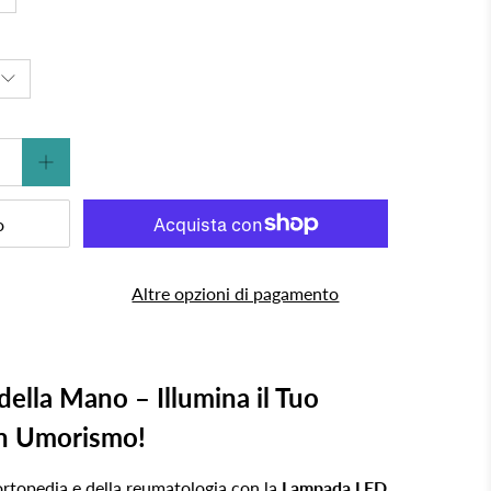
o
Altre opzioni di pagamento
lla Mano – Illumina il Tuo
on Umorismo!
l'ortopedia e della reumatologia con la
Lampada LED