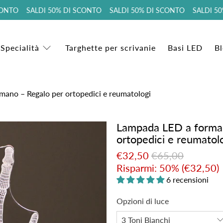
NTO SALDI 50% DI SCONTO SALDI 50% DI SCONTO SALDI 50%
 Specialità
Targhette per scrivanie
Basi LED
B
mano – Regalo per ortopedici e reumatologi
Lampada LED a forma 
ortopedici e reumatol
€32,50
€65,00
Risparmi: 50% (
€32,50
)
6 recensioni
Opzioni di luce