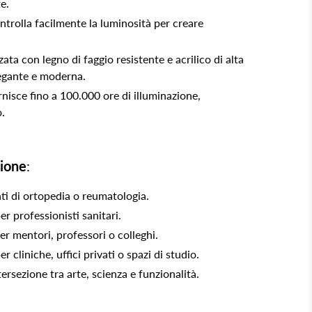
e.
ntrolla facilmente la luminosità per creare
zzata con legno di faggio resistente e acrilico di alta
legante e moderna.
rnisce fino a 100.000 ore di illuminazione,
o.
sione
:
nti di ortopedia o reumatologia.
r professionisti sanitari.
r mentori, professori o colleghi.
 cliniche, uffici privati o spazi di studio.
tersezione tra arte, scienza e funzionalità.