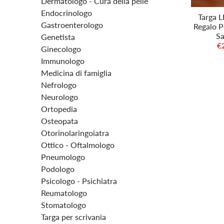
Dermatologo - Cura della pelle
Endocrinologo
Targa L
Gastroenterologo
Regalo P
Sa
Genetista
€
Ginecologo
Immunologo
Medicina di famiglia
Nefrologo
Neurologo
Ortopedia
Osteopata
Otorinolaringoiatra
Ottico - Oftalmologo
Pneumologo
Podologo
Psicologo - Psichiatra
Reumatologo
Stomatologo
Targa per scrivania