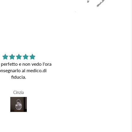
 perfetto e non vedo l'ora
Lampade bellissime
onsegnarlo al medico.di
fiducia.
Cinzia
R.A.V.