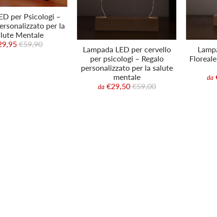
ED per Psicologi –
ersonalizzato per la
lute Mentale
29,95
€59,90
Lampada LED per cervello
Lampa
per psicologi – Regalo
Floreale
personalizzato per la salute
mentale
da
€29,50
€59,00
da