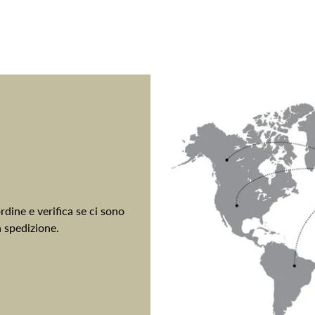
dine e verifica se ci sono
a spedizione.